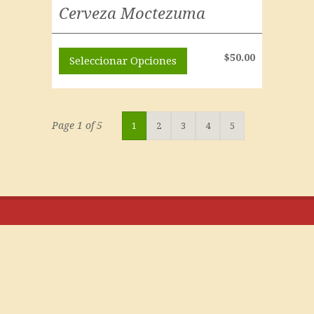
Cerveza Moctezuma
$
50.00
Seleccionar Opciones
Page 1 of 5
1
2
3
4
5
Italianissimo - Pasta e Pizza da Mario - Lomas de
Cocoyoc, Morelos - Tel. (735) 356.13.28
Inicio
Acerca de…
Aviso de Privacidad
Facturación electrónica
Franquicias
Bolsa de Trabajo
Contacto