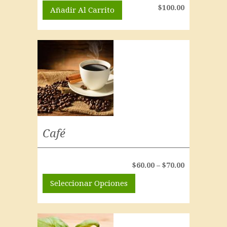
$
100.00
Añadir Al Carrito
Café
$
60.00
–
$
70.00
Seleccionar Opciones