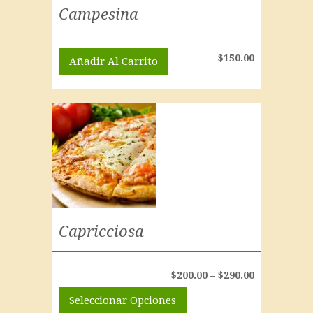
Campesina
$
150.00
Añadir Al Carrito
Capricciosa
$
200.00
–
$
290.00
Seleccionar Opciones