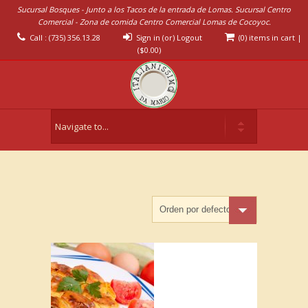
Sucursal Bosques - Junto a los Tacos de la entrada de Lomas. Sucursal Centro
Comercial - Zona de comida Centro Comercial Lomas de Cocoyoc.
Call : (735) 356.13.28
Sign in (or) Logout
(0) items in cart
|
(
$
0.00
)