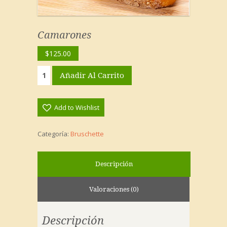
Camarones
$
125.00
Camarones
Añadir Al Carrito
cantidad
Add to Wishlist
Categoría:
Bruschette
Descripción
Valoraciones (0)
Descripción