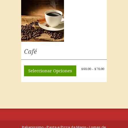
Café
$
60.00
–
$
70.00
Seleccionar Opciones
Italianissimo - Pasta e Pizza da Mario - Lomas de