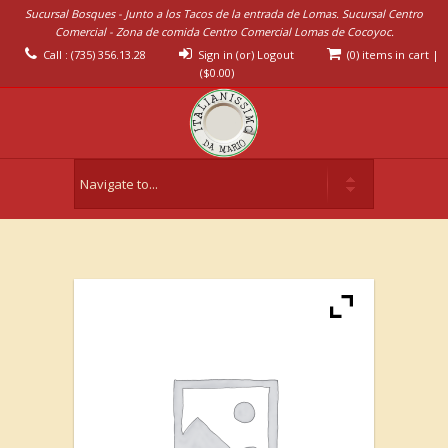
Sucursal Bosques - Junto a los Tacos de la entrada de Lomas. Sucursal Centro
Comercial - Zona de comida Centro Comercial Lomas de Cocoyoc.
Call : (735) 356.13.28
Sign in (or) Logout
(0) items in cart
|
(
$
0.00
)