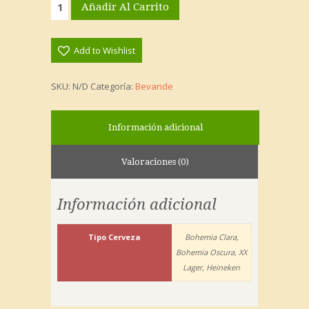
Añadir Al Carrito
Moctezuma
cantidad
Add to Wishlist
SKU:
N/D
Categoría:
Bevande
Información adicional
Valoraciones (0)
Información adicional
Tipo Cerveza
Bohemia Clara,
Bohemia Oscura, XX
Lager, Heineken