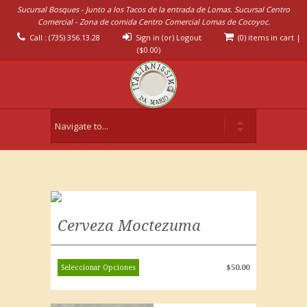
Sucursal Bosques - Junto a los Tacos de la entrada de Lomas. Sucursal Centro
Comercial - Zona de comida Centro Comercial Lomas de Cocoyoc.
Call : (735) 356.13.28
Sign in (or) Logout
(0) items in cart
|
(
$
0.00
)
Cerveza Moctezuma
$
50.00
Seleccionar Opciones