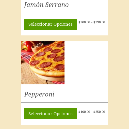
Jamón Serrano
$
200.00
–
$
290.00
Seleccionar Opciones
Pepperoni
$
160.00
–
$
250.00
Seleccionar Opciones