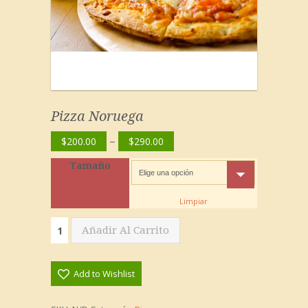
Pizza Noruega
–
$
200.00
$
290.00
Tamaño
Limpiar
Pizza
Añadir Al Carrito
Noruega
cantidad
Add to Wishlist