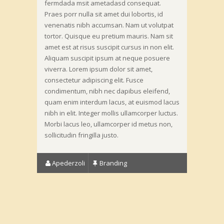
fermdada msit ametadasd consequat.
Praes porr nulla sit amet dui lobortis, id
venenatis nibh accumsan. Nam ut volutpat
tortor. Quisque eu pretium mauris. Nam sit
amet est at risus suscipit cursus in non elit.
Aliquam suscipit ipsum at neque posuere
viverra. Lorem ipsum dolor sit amet,
consectetur adipiscing elit. Fusce
condimentum, nibh nec dapibus eleifend,
quam enim interdum lacus, at euismod lacus
nibh in elit. Integer mollis ullamcorper luctus.
Morbi lacus leo, ullamcorper id metus non,
sollicitudin fringilla justo.
Apederzoli
Branding