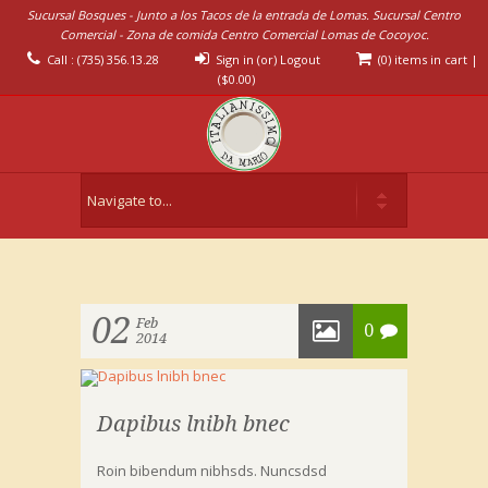
Sucursal Bosques - Junto a los Tacos de la entrada de Lomas. Sucursal Centro
Comercial - Zona de comida Centro Comercial Lomas de Cocoyoc.
Call : (735) 356.13.28
Sign in (or) Logout
(0) items in cart
|
(
$
0.00
)
02
Feb
0
2014
Dapibus lnibh bnec
Roin bibendum nibhsds. Nuncsdsd