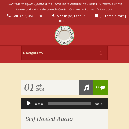
Sucursal Bosques - Junto a los Tacos de la entrada de Lomas. Sucursal Centro
Comercial - Zona de comida Centro Comercial Lomas de Cocoyoc.
Call : (735) 356.13.28
Sign in (or) Logout
(0) items in cart
|
(
$
0.00
)
01
Feb
0
2014
Reproductor
de
00:00
00:00
audio
Self Hosted Audio