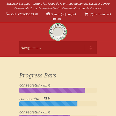
Sucursal Bosques - Junto a los Tacos de la entrada de Lomas. Sucursal Centro
Comercial - Zona de comida Centro Comercial Lomas de Cocoyoc.
Call : (735) 356.13.28
Sign in (or) Logout
(0) items in cart
|
(
$
0.00
)
Progress Bars
consectetur - 85%
consectetur - 75%
consectetur - 65%