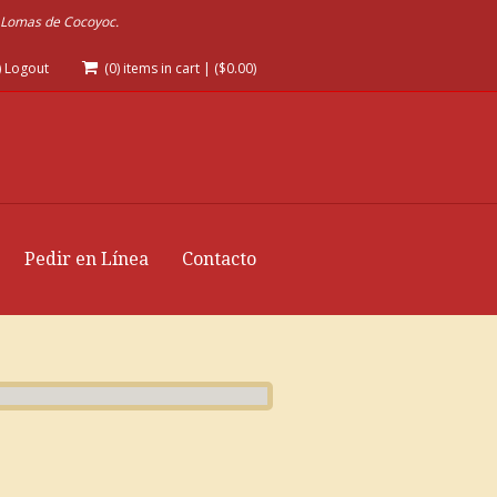
l Lomas de Cocoyoc.
r) Logout
(0) items in cart
|
(
$
0.00
)
Pedir en Línea
Contacto