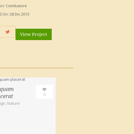
ion:
Coimbatore
d On:
28 Dic 2013
View Project
iquam
0
acerat
ign
,
Nature