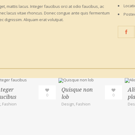
Locat
, mattis lacus. Integer faucibus orci at odio faucibus, ac
 nec lacus vitae rhoncus. Donec congue ante quis fermentum
Poste
ec dignissim. Aliquam erat volutpat.
nteger
Quisque non
Al
0
0
aucibus
lob
pl
t
,
Fashion
Design
,
Fashion
Des