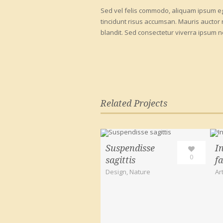
Sed vel felis commodo, aliquam ipsum eget
tincidunt risus accumsan. Mauris auctor
blandit. Sed consectetur viverra ipsum n
Related Projects
Suspendisse
I
0
sagittis
f
Design
,
Nature
Ar